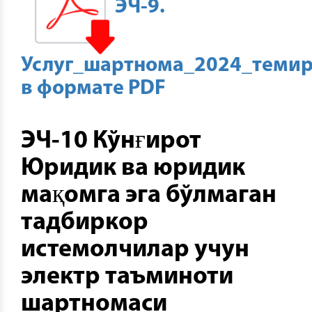
ЭЧ-9.
Услуг_шартнома_2024_теми
в формате PDF
ЭЧ-10 Кўнғирот
Юридик ва юридик
мақомга эга бўлмаган
тадбиркор
истемолчилар учун
электр таъминоти
шартномаси