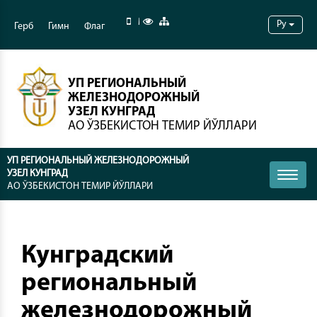
Мобильная версия
Специальные возможности
Карта сайта
Ру
Герб
Гимн
Флаг
УП РЕГИОНАЛЬНЫЙ
ЖЕЛЕЗНОДОРОЖНЫЙ
УЗЕЛ КУНГРАД
АО ЎЗБЕКИСТОН ТЕМИР ЙЎЛЛАРИ
УП РЕГИОНАЛЬНЫЙ ЖЕЛЕЗНОДОРОЖНЫЙ
УЗЕЛ КУНГРАД
Toggle
АО ЎЗБЕКИСТОН ТЕМИР ЙЎЛЛАРИ
naviga
Кунградский
региональный
железнодорожный