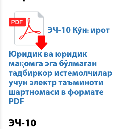
ЭЧ-10 Кўнғирот
Юридик ва юридик
мақомга эга бўлмаган
тадбиркор истемолчилар
учун электр таъминоти
шартномаси в формате
PDF
ЭЧ-10