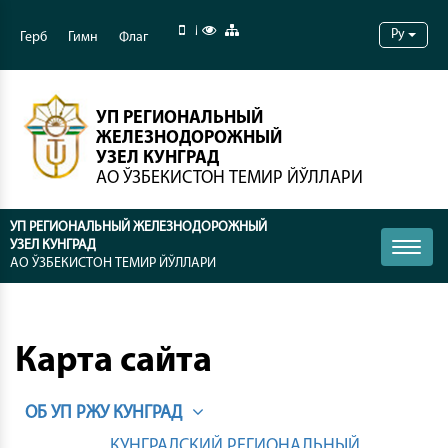
Мобильная версия
Специальные возможности
Карта сайта
Ру
Герб
Гимн
Флаг
УП РЕГИОНАЛЬНЫЙ
ЖЕЛЕЗНОДОРОЖНЫЙ
УЗЕЛ КУНГРАД
АО ЎЗБЕКИСТОН ТЕМИР ЙЎЛЛАРИ
УП РЕГИОНАЛЬНЫЙ ЖЕЛЕЗНОДОРОЖНЫЙ
УЗЕЛ КУНГРАД
Toggle
АО ЎЗБЕКИСТОН ТЕМИР ЙЎЛЛАРИ
naviga
Карта сайта
ОБ УП РЖУ КУНГРАД
КУНГРАДСКИЙ РЕГИОНАЛЬНЫЙ