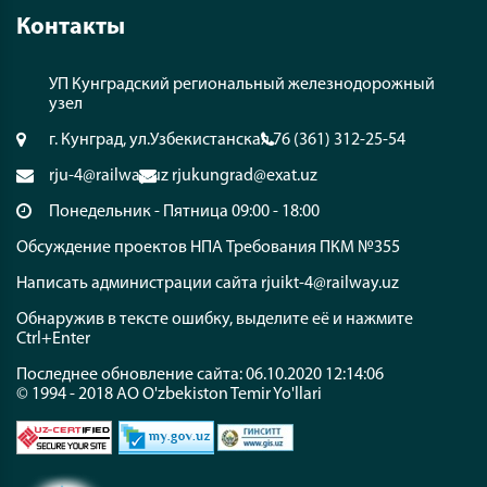
Контакты
УП Кунградский региональный железнодорожный
узел
г. Кунград, ул.Узбекистанская 76
(361) 312-25-54
rju-4@railway.uz
rjukungrad@exat.uz
Понедельник - Пятница 09:00 - 18:00
Обсуждение проектов НПА
Требования ПКМ №355
Написать администрации сайта
rjuikt-4@railway.uz
Обнаружив в тексте ошибку, выделите её и нажмите
Ctrl+Enter
Последнее обновление сайта: 06.10.2020 12:14:06
© 1994 - 2018 АО O'zbekiston Temir Yo'llari