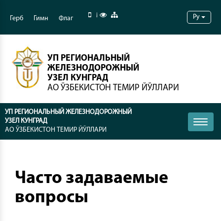
Мобильная версия
Специальные возможности
Карта сайта
Ру
Герб
Гимн
Флаг
УП РЕГИОНАЛЬНЫЙ
ЖЕЛЕЗНОДОРОЖНЫЙ
УЗЕЛ КУНГРАД
АО ЎЗБЕКИСТОН ТЕМИР ЙЎЛЛАРИ
УП РЕГИОНАЛЬНЫЙ ЖЕЛЕЗНОДОРОЖНЫЙ
УЗЕЛ КУНГРАД
Toggle
АО ЎЗБЕКИСТОН ТЕМИР ЙЎЛЛАРИ
naviga
Часто задаваемые
вопросы