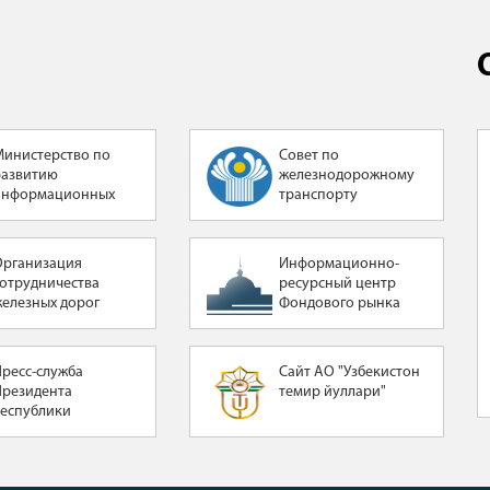
Министерство по
Совет по
развитию
железнодорожному
информационных
транспорту
технологий и
коммуникаций
Республики
Организация
Информационно-
Узбекистан
сотрудничества
ресурсный центр
железных дорог
Фондового рынка
Пресс-служба
Сайт АО "Узбекистон
Президента
темир йуллари"
Республики
Узбекистан