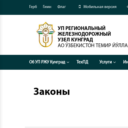
Герб
Гимн
Флаг
Мобильная версия
УП РЕГИОНАЛЬНЫЙ
ЖЕЛЕЗНОДОРОЖНЫЙ
УЗЕЛ КУНГРАД
АО ЎЗБЕКИСТОН ТЕМИР ЙЎЛЛ
Об УП РЖУ Кунград
ТехПД
Услуги
Ин
Законы