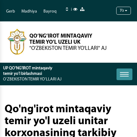
Mobil versiya
Maxsus imkoniyatlar
Sayt xaritasi
Уз
Gerb
Madhiya
Bayroq
QO‘NG‘IROT MINTAQAVIY
TEMIR YO'L UZELI UK
"O'ZBEKISTON TEMIR YO'LLARI" AJ
UP QO‘NG‘IROT mintaqaviy
temir yo'l birlashmasi
Toggle
O'ZBEKISTON TEMIR YO'LLARI AJ
naviga
Qo'ng'irot mintaqaviy
temir yo'l uzeli unitar
korxonasining tarkibiy