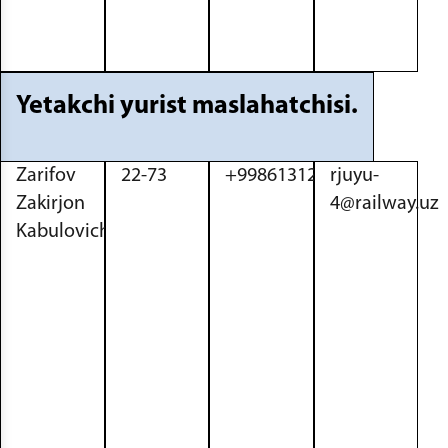
Yetakchi yurist maslahatchisi.
Zarifov
22-73
+998613122943
rjuyu-
Zakirjon
4@railway.uz
Kabulovich.