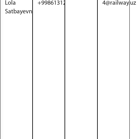
Lola
+998613122637
4@railway.uz
Satbayevna