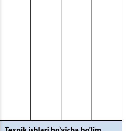
Texnik ishlari bo'yicha bo'lim