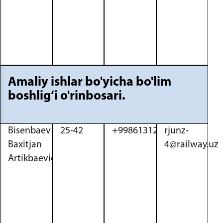
Amaliy ishlar bo'yicha bo'lim
boshlig‘i o'rinbosari.
Bisenbaev
25-42
+998613121843
rjunz-
Baxitjan
4@railway.uz
Artikbaevich.