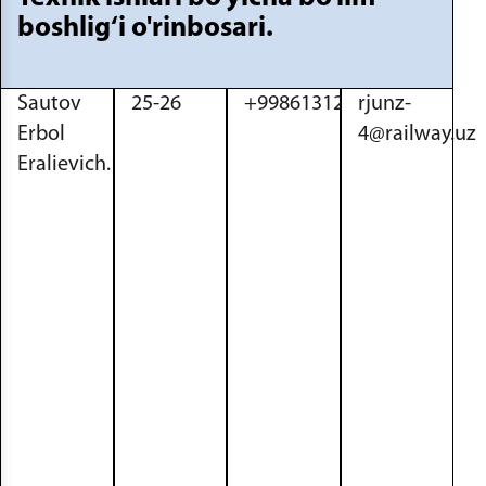
boshlig‘i o'rinbosari.
Sautov
25-26
+998613121843
rjunz-
Erbol
4@railway.uz
Eralievich.