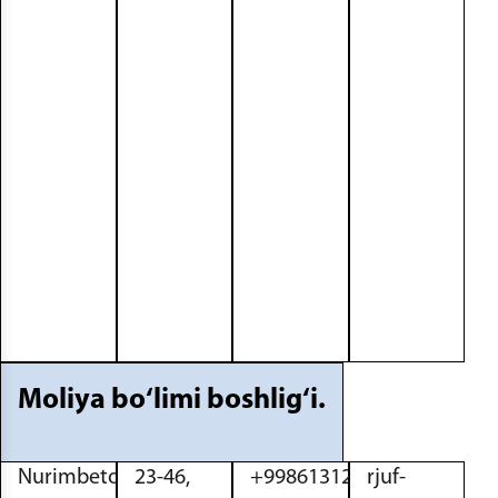
Moliya bo‘limi boshlig‘i.
Nurimbetova
23-46,
+998613120976
rjuf-