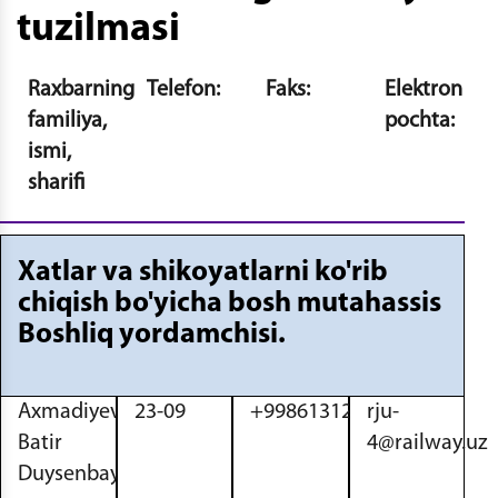
tuzilmasi
Raxbarning
Telefon:
Faks:
Elektron
familiya,
pochta:
ismi,
sharifi
Xatlar va shikoyatlarni ko'rib
chiqish bo'yicha bosh mutahassis
Boshliq yordamchisi.
Axmadiyev
23-09
+998613122943
rju-
Batir
4@railway.uz
Duysenbayevich